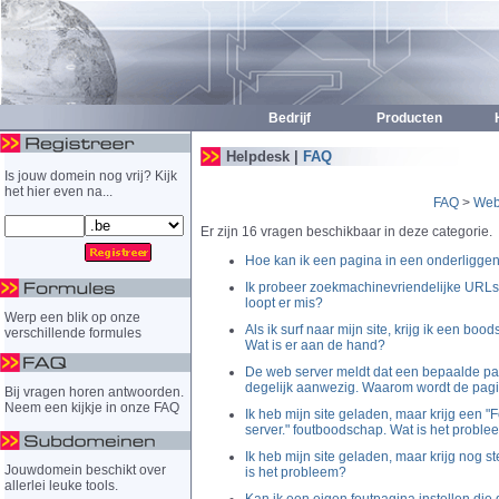
Bedrijf
Producten
H
Helpdesk |
FAQ
Is jouw domein nog vrij? Kijk
het hier even na...
FAQ
>
Web
Er zijn 16 vragen beschikbaar in deze categorie.
Hoe kan ik een pagina in een onderliggend
Ik probeer zoekmachinevriendelijke URLs t
loopt er mis?
Werp een blik op onze
Als ik surf naar mijn site, krijg ik een boo
verschillende formules
Wat is er aan de hand?
De web server meldt dat een bepaalde pa
degelijk aanwezig. Waarom wordt de pag
Bij vragen horen antwoorden.
Neem een kijkje in onze FAQ
Ik heb mijn site geladen, maar krijg een "
server." foutboodschap. Wat is het probl
Ik heb mijn site geladen, maar krijg nog
Jouwdomein beschikt over
is het probleem?
allerlei leuke tools.