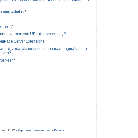
 getoond wordt als iemand probeert te surfen naar een
domein actief is?
rwijzen?
illende vormen van URL-doorverwijzing?
ontPage Server Extensions.
oord, zodat als mensen surfen naar pagina's in die
geven?
kverkeer?
 incl. BTW -
Algemene voorwaarden
-
Privacy