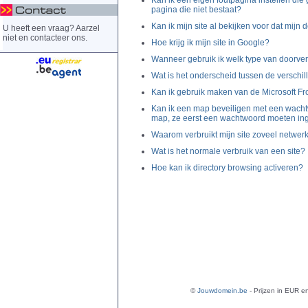
Kan ik een eigen foutpagina instellen die
pagina die niet bestaat?
Kan ik mijn site al bekijken voor dat mijn 
U heeft een vraag? Aarzel
niet en contacteer ons.
Hoe krijg ik mijn site in Google?
Wanneer gebruik ik welk type van doorve
Wat is het onderscheid tussen de versch
Kan ik gebruik maken van de Microsoft Fr
Kan ik een map beveiligen met een wachtw
map, ze eerst een wachtwoord moeten in
Waarom verbruikt mijn site zoveel netwer
Wat is het normale verbruik van een site?
Hoe kan ik directory browsing activeren?
©
Jouwdomein.be
- Prijzen in EUR en