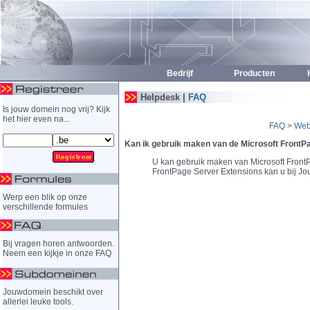
Bedrijf
Producten
H
Helpdesk |
FAQ
Is jouw domein nog vrij? Kijk
het hier even na...
FAQ
>
Web
Kan ik gebruik maken van de Microsoft FrontP
U kan gebruik maken van Microsoft Front
FrontPage Server Extensions kan u bij J
Werp een blik op onze
verschillende formules
Bij vragen horen antwoorden.
Neem een kijkje in onze FAQ
Jouwdomein beschikt over
allerlei leuke tools.