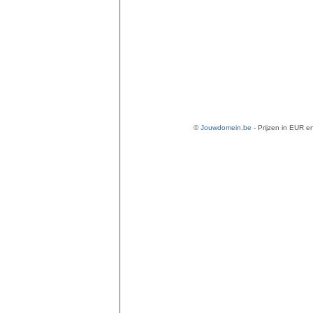
©
Jouwdomein.be
- Prijzen in EUR en