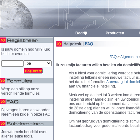
Bedrijf
Producten
H
Helpdesk |
FAQ
Is jouw domein nog vrij? Kijk
het hier even na...
FAQ
>
Algemeen
Ik zou mijn facturen willen betalen via domiciliër
Als u kiest voor domiciliëring wordt de be
instelling telkens er een nieuwe factuur i
het dat u het formulier
Aanvraag tot domici
aan uw financiële instelling.
Werp een blik op onze
verschillende formules
Merk wel op dat het tot 3 weken kan duren 
instelling afgehandeld zijn, en uw domicilië
ons een bericht op het moment dat alles 
de 28ste dag) dienen wij bij onze financiële
Bij vragen horen antwoorden.
domiciliëring van de openstaande facture
Neem een kijkje in onze FAQ
Om het gebruik van domiciliëring te stimu
factuurbedrag voor gedomicilieerde betal
Jouwdomein beschikt over
allerlei leuke tools.