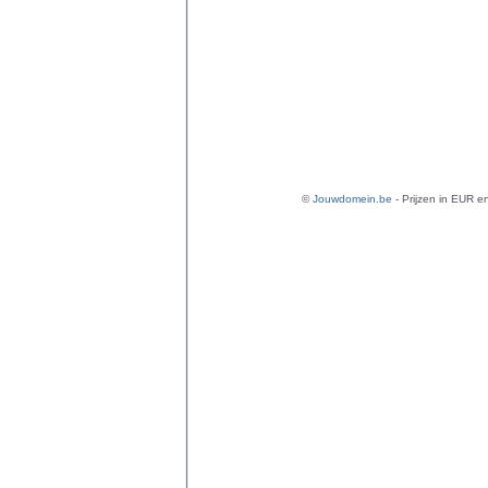
©
Jouwdomein.be
- Prijzen in EUR en