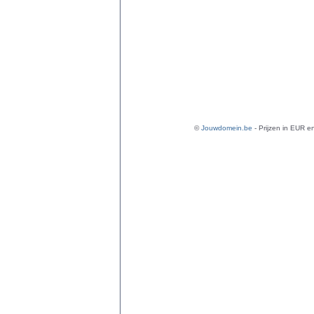
©
Jouwdomein.be
- Prijzen in EUR en