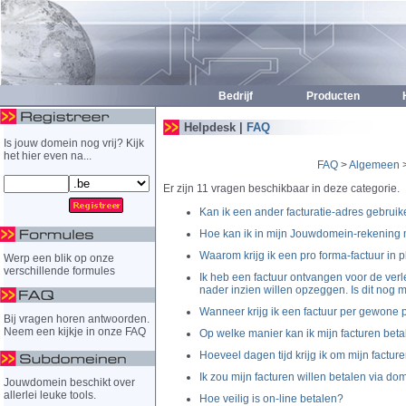
Bedrijf
Producten
H
Helpdesk |
FAQ
Is jouw domein nog vrij? Kijk
het hier even na...
FAQ
>
Algemeen
>
Er zijn 11 vragen beschikbaar in deze categorie.
Kan ik een ander facturatie-adres gebrui
Hoe kan ik in mijn Jouwdomein-rekening
Waarom krijg ik een pro forma-factuur in p
Werp een blik op onze
verschillende formules
Ik heb een factuur ontvangen voor de ver
nader inzien willen opzeggen. Is dit nog 
Wanneer krijg ik een factuur per gewone 
Bij vragen horen antwoorden.
Neem een kijkje in onze FAQ
Op welke manier kan ik mijn facturen bet
Hoeveel dagen tijd krijg ik om mijn factur
Ik zou mijn facturen willen betalen via domi
Jouwdomein beschikt over
allerlei leuke tools.
Hoe veilig is on-line betalen?