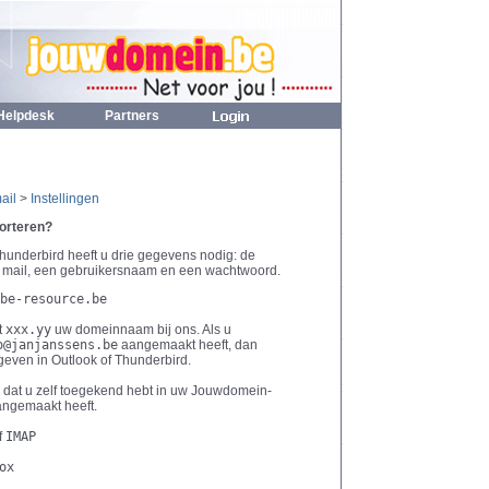
elpdesk
Partners
ail
>
Instellingen
porteren?
Thunderbird heeft u drie gegevens nodig: de
mail, een gebruikersnaam en een wachtwoord.
be-resource.be
t
xxx.yy
uw domeinnaam bij ons. Als u
o@janjanssens.be
aangemaakt heeft, dan
even in Outlook of Thunderbird.
 dat u zelf toegekend hebt in uw Jouwdomein-
angemaakt heeft.
f
IMAP
ox