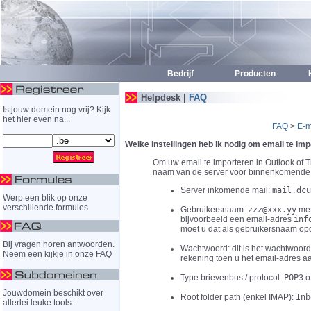
Bedrijf
Producten
H
Helpdesk |
FAQ
Is jouw domein nog vrij? Kijk
het hier even na...
FAQ
>
E-m
Welke instellingen heb ik nodig om email te im
Om uw email te importeren in Outlook of 
naam van de server voor binnenkomende 
Server inkomende mail:
mail.dcu
Werp een blik op onze
verschillende formules
Gebruikersnaam:
zzz@xxx.yy
me
bijvoorbeeld een email-adres
inf
moet u dat als gebruikersnaam opg
Bij vragen horen antwoorden.
Wachtwoord: dit is het wachtwoord
Neem een kijkje in onze FAQ
rekening toen u het email-adres a
Type brievenbus / protocol:
POP3
o
Jouwdomein beschikt over
Root folder path (enkel IMAP):
Inb
allerlei leuke tools.