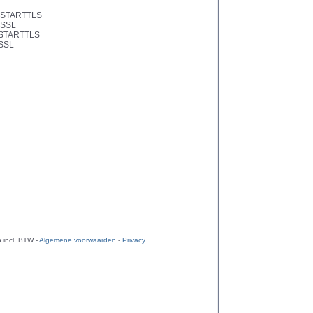
g STARTTLS
 SSL
g STARTTLS
 SSL
 incl. BTW -
Algemene voorwaarden
-
Privacy