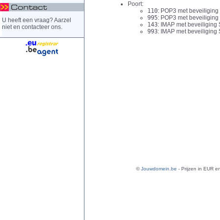
Poort:
110
: POP3 met beveiligin
995
: POP3 met beveiliging
U heeft een vraag? Aarzel
143
: IMAP met beveiligin
niet en contacteer ons.
993
: IMAP met beveiliging
©
Jouwdomein.be
- Prijzen in EUR en