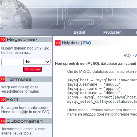
Bedrijf
Producten
H
Helpdesk |
FAQ
Is jouw domein nog vrij? Kijk
het hier even na...
FAQ
>
W
Hoe spreek ik een MySQL database aan vanui
Om de MySQL-database aan te spreken va
$mysqlhost = "mysqlhost.jouwdome
$mysqlusername = "uuuuuu";
Werp een blik op onze
$mysqlpassword = "pppppp";
verschillende formules
$mysqldatabase = "dddddd";
$conn = mysql_connect($mysqlhost
mysql_select_db($mysqldatabase,$
Bij vragen horen antwoorden.
Hierin moet u
dddddd
vervangen door de
Neem een kijkje in onze FAQ
name en
pppppp
door het bijhorende wa
Jouwdomein beschikt over
allerlei leuke tools.