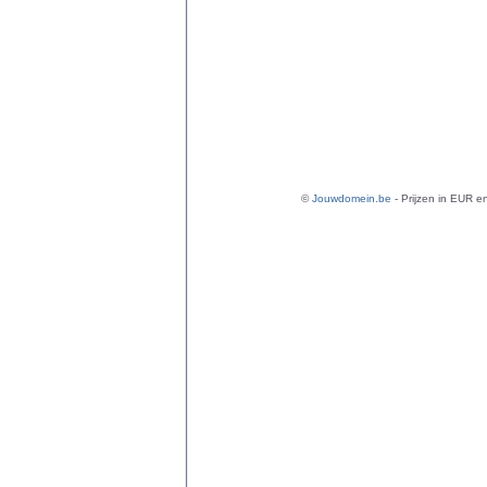
©
Jouwdomein.be
- Prijzen in EUR en