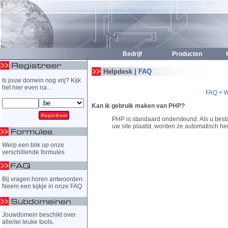
Bedrijf
Producten
H
Helpdesk |
FAQ
Is jouw domein nog vrij? Kijk
het hier even na...
FAQ
>
W
Kan ik gebruik maken van PHP?
PHP is standaard ondersteund. Als u best
uw site plaatst, worden ze automatisch h
Werp een blik op onze
verschillende formules
Bij vragen horen antwoorden.
Neem een kijkje in onze FAQ
Jouwdomein beschikt over
allerlei leuke tools.