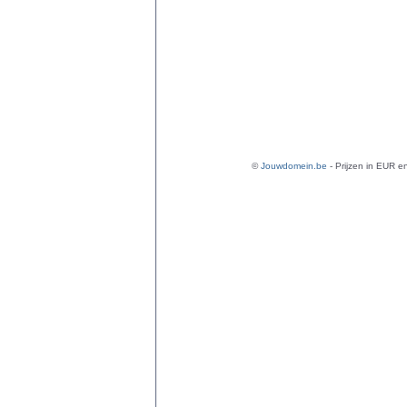
©
Jouwdomein.be
- Prijzen in EUR en