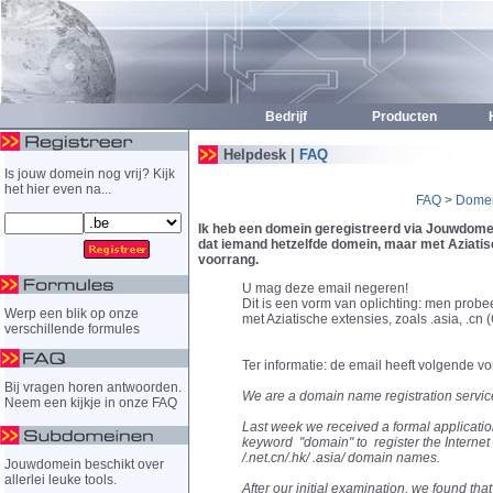
Bedrijf
Producten
H
Helpdesk |
FAQ
Is jouw domein nog vrij? Kijk
het hier even na...
FAQ
>
Dome
Ik heb een domein geregistreerd via Jouwdomein
dat iemand hetzelfde domein, maar met Aziatische
voorrang.
U mag deze email negeren!
Dit is een vorm van oplichting: men prob
Werp een blik op onze
met Aziatische extensies, zoals .asia, .cn (
verschillende formules
Ter informatie: de email heeft volgende vo
Bij vragen horen antwoorden.
We are a domain name registration servic
Neem een kijkje in onze FAQ
Last week we received a formal applicatio
keyword "domain" to register the Internet 
/.net.cn/.hk/ .asia/ domain names.
Jouwdomein beschikt over
allerlei leuke tools.
After our initial examination, we found th