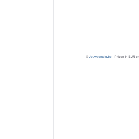
©
Jouwdomein.be
- Prijzen in EUR en