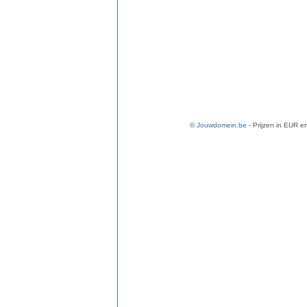
©
Jouwdomein.be
- Prijzen in EUR en