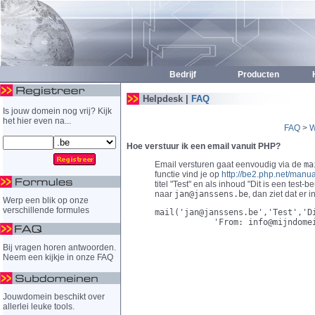
Bedrijf
Producten
H
Helpdesk |
FAQ
Is jouw domein nog vrij? Kijk
het hier even na...
FAQ
>
W
Hoe verstuur ik een email vanuit PHP?
Email versturen gaat eenvoudig via de
ma
functie vind je op
http://be2.php.net/manua
titel "Test" en als inhoud "Dit is een test-b
naar
jan@janssens.be
, dan ziet dat er i
Werp een blik op onze
verschillende formules
mail('jan@janssens.be','Test','Di
Bij vragen horen antwoorden.
Neem een kijkje in onze FAQ
Jouwdomein beschikt over
allerlei leuke tools.