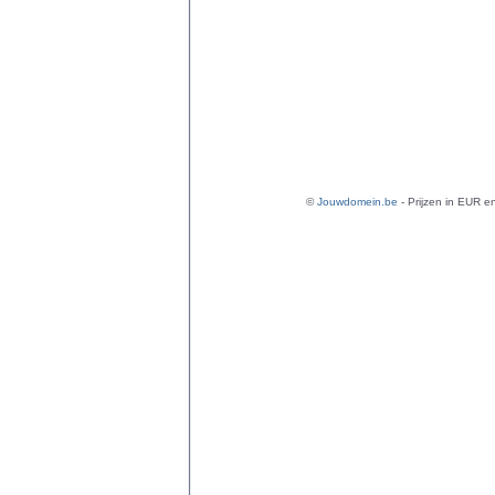
©
Jouwdomein.be
- Prijzen in EUR en