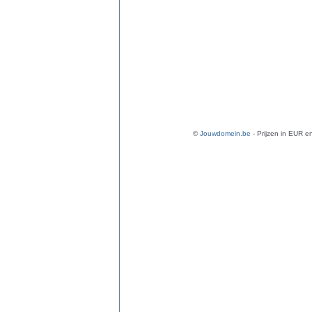
©
Jouwdomein.be
- Prijzen in EUR en