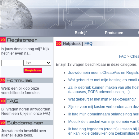
Bedrijf
Producten
H
Helpdesk |
FAQ
Is jouw domein nog vrij? Kijk
het hier even na...
FAQ
>
Che
Er zijn 13 vragen beschikbaar in deze categorie.
Jouwdomein neemt CheapAss en Registra
Wat gebeurt er met mijn hosting en email
Zal ik gebruik kunnen maken van alle hos
Werp een blik op onze
databases, POP3 brievenbussen, ...)
verschillende formules
Wat gebeurt er met mijn Plesk-toegang?
Zijn er voor mij kosten verbonden aan d
Bij vragen horen antwoorden.
Neem een kijkje in onze FAQ
Ik had mijn domeinnaam onlangs nog herni
Moet ik de transfert van mijn domein v
Ik had nog tegoeden (credits) uitstaan b
Jouwdomein beschikt over
en kan ik die gebruiken om toekomstige fa
allerlei leuke tools.