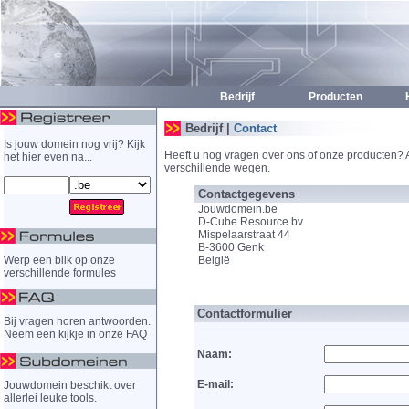
Bedrijf
Producten
H
Bedrijf |
Contact
Is jouw domein nog vrij? Kijk
Heeft u nog vragen over ons of onze producten? A
het hier even na...
verschillende wegen.
Contactgegevens
Jouwdomein.be
D-Cube Resource bv
Mispelaarstraat 44
B-3600 Genk
Werp een blik op onze
België
verschillende formules
Contactformulier
Bij vragen horen antwoorden.
Neem een kijkje in onze FAQ
Naam:
E-mail:
Jouwdomein beschikt over
allerlei leuke tools.