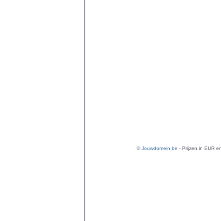
©
Jouwdomein.be
- Prijzen in EUR en