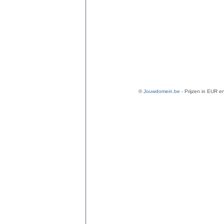
©
Jouwdomein.be
- Prijzen in EUR en